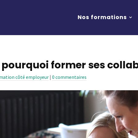
Nos formations
, pourquoi former ses colla
rmation côté employeur
|
0 commentaires