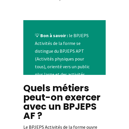
💡
Bon à savoir :
le BPJEPS
Activités de la forme se
distingue du BPJEPS APT
(Activités physiques pour
tous), orienté vers un public
plus large et des activités
moins ciblées sur la remise en
Quels métiers
forme.
peut-on exercer
avec un BPJEPS
AF ?
Le BPJEPS Activités de la forme ouvre