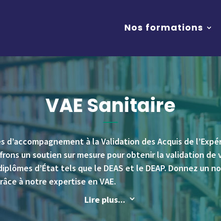
Nos formations
VAE Sanitaire
d’accompagnement à la Validation des Acquis de l’Expér
ffrons un soutien sur mesure pour obtenir la validation d
diplômes d’État tels que le DEAS et le DEAP. Donnez un no
grâce à notre expertise en VAE.
Lire plus...
3