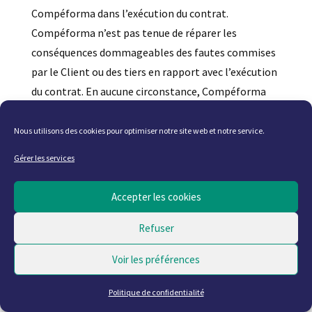
Compéforma dans l’exécution du contrat.
Compéforma n’est pas tenue de réparer les
conséquences dommageables des fautes commises
par le Client ou des tiers en rapport avec l’exécution
du contrat. En aucune circonstance, Compéforma
n’indemnisera les dommages indirects, ainsi que les
dommages immatériels, directs ou indirects, tels
Nous utilisons des cookies pour optimiser notre site web et notre service.
que pertes d’exploitation, de profit, d’une chance,
Gérer les services
préjudice commercial, manque à gagner, etc
Accepter les cookies
Le créancier de l’obligation inexécutée devra
s’efforcer de minimiser les dommages dus au défaut
Refuser
d’exécution.
Voir les préférences
En conséquence, le Client agissant tant en son
propre nom qu’en celui de ses assureurs, renonce à
Politique de confidentialité
tout recours contre Compéforma, et le garantit