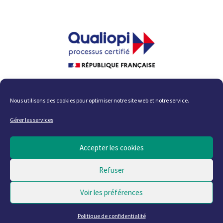
La certification qualité a été
délivrée au titre des catégories
d'action suivante :
Nous utilisons des cookies pour optimiser notre site web et notre service.
ACTIONS DE FORMATION ; ACTIONS
PERMETTANT DE VALIDER
Gérer les services
DES ACQUIS DE L'EXPÉRIENCE
Accepter les cookies
Tous droits réservés – Site actualisé en août 2026
Refuser
Voir les préférences
Mentions légales
Politique de confidentialité
CGV
Règlement intérieur
Politique de cookies (UE)
Politique de confidentialité