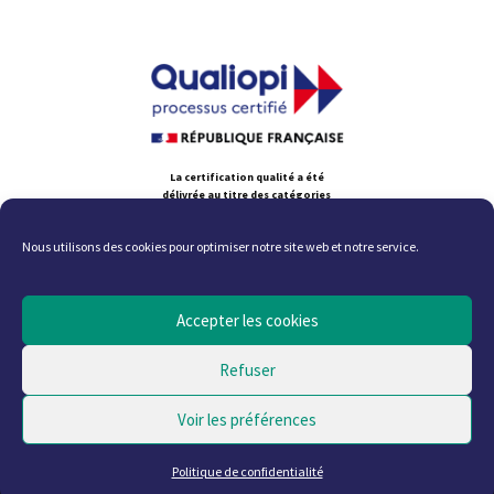
La certification qualité a été
délivrée au titre des catégories
d'action suivante :
ACTIONS DE FORMATION ; ACTIONS
Nous utilisons des cookies pour optimiser notre site web et notre service.
PERMETTANT DE VALIDER
DES ACQUIS DE L'EXPÉRIENCE
Accepter les cookies
Tous droits réservés – Site actualisé en août 2026
Refuser
Voir les préférences
Mentions légales
Politique de confidentialité
CGV
Règlement intérieur
Politique de cookies (UE)
Politique de confidentialité