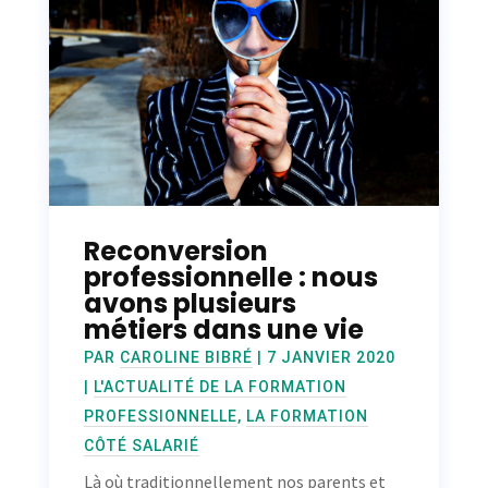
Reconversion
professionnelle : nous
avons plusieurs
métiers dans une vie
PAR
CAROLINE BIBRÉ
|
7 JANVIER 2020
|
L'ACTUALITÉ DE LA FORMATION
PROFESSIONNELLE
,
LA FORMATION
CÔTÉ SALARIÉ
Là où traditionnellement nos parents et